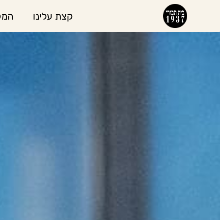
קצת עלינו
המק