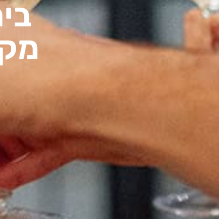
בית
מקו