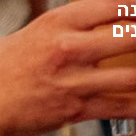
נה
ים